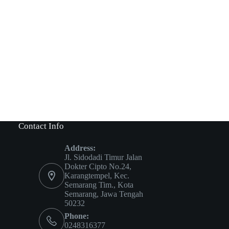
Contact Info
Address:
Jl. Sidodadi Timur Jalan
Dokter Cipto No.24,
Karangtempel, Kec.
Semarang Tim., Kota
Semarang, Jawa Tengah
50232
Phone:
0248316377