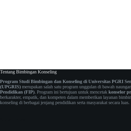
Tentang Bimbingan Konseling
Program Studi Bimbingan dan Konseling di Universitas PGRI S
(UPGRIS)
merupakan salah satu program unggulan di bawah naunga
Pendidikan (FIP)
. Program ini bertujuan untuk mencetak
konselor pr
berkarakter, empatik, dan kompeten dalam memberikan layanan bimbi
konseling di berbagai jenjang pendidikan serta masyarakat secara luas.
Social Icons