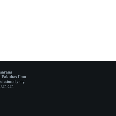
emarang
n
Fakultas Ilmu
ofesional
yang
ngan dan