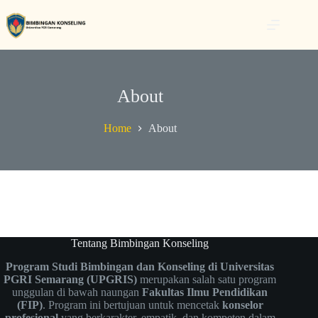
About
Home
About
Tentang Bimbingan Konseling
Program Studi Bimbingan dan Konseling di Universitas
PGRI Semarang (UPGRIS)
merupakan salah satu program
unggulan di bawah naungan
Fakultas Ilmu Pendidikan
(FIP)
. Program ini bertujuan untuk mencetak
konselor
profesional
yang berkarakter, empatik, dan kompeten dalam