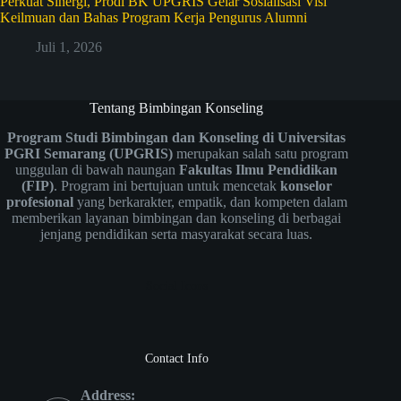
Perkuat Sinergi, Prodi BK UPGRIS Gelar Sosialisasi Visi
Keilmuan dan Bahas Program Kerja Pengurus Alumni
Juli 1, 2026
Tentang Bimbingan Konseling
Program Studi Bimbingan dan Konseling di Universitas
PGRI Semarang (UPGRIS)
merupakan salah satu program
unggulan di bawah naungan
Fakultas Ilmu Pendidikan
(FIP)
. Program ini bertujuan untuk mencetak
konselor
profesional
yang berkarakter, empatik, dan kompeten dalam
memberikan layanan bimbingan dan konseling di berbagai
jenjang pendidikan serta masyarakat secara luas.
Social Icons
Contact Info
Address: